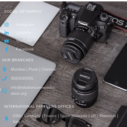
SOCIAL NETWORKS
Instagram
LinkedIn
YouTube
Facebook
OUR BRANCHES
Mumbai | Pune | Chennai
9565595055
info@wisdomcareereduc
ation.org
INTERNATIONAL PARTNERS OFFICES
USA | Germany | France | Spain Malaysia | UK | Mauritius |
Italy